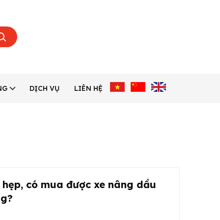
NG
DỊCH VỤ
LIÊN HỆ
o hẹp, có mua được xe nâng dầu
ng?