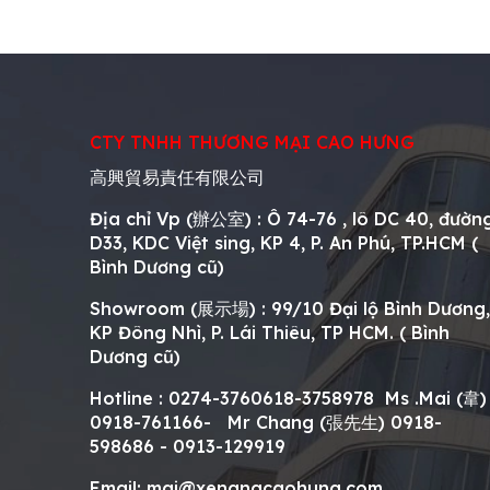
CTY TNHH THƯƠNG MẠI CAO HƯNG
高興貿易責任有限公司
Địa chỉ Vp (辦公室) : Ô 74-76 , lô DC 40, đườn
D33, KDC Việt sing, KP 4, P. An Phú, TP.HCM (
Bình Dương cũ)
Showroom (展示場) : 99/10 Đại lộ Bình Dương,
KP Đông Nhì, P. Lái Thiêu, TP HCM. ( Bình
Dương cũ)
Hotline : 0274-3760618-3758978 Ms .Mai (韋)
0918-761166- Mr Chang (
張先生
)
0918-
598686 - 0913-129919
Email: mai@xenangcaohung.com