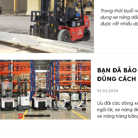
Trong thời buổi n
dụng xe nâng dầu
được rất nhiều d
BẠN ĐÃ BẢ
ĐÚNG CÁCH
31.01.2026
Ưu đãi các dòng xe
ngồi lái, xe nâng 
xe nâng hàng bằng 