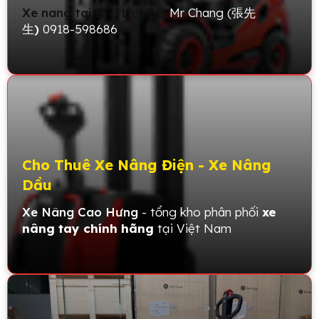
Xe nang tai IC - Liên hệ:
Mr Chang (
張先
生
)
0918-598686
Cho Thuê Xe Nâng Điện - Xe Nâng
Dầu
Xe Nâng Cao Hưng
- tổng kho phân phối
xe
nâng tay chính hãng
tại Việt Nam