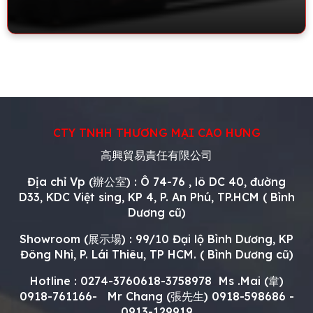
CTY TNHH THƯƠNG MẠI CAO HƯNG
高興貿易責任有限公司
Địa chỉ Vp (辦公室) : Ô 74-76 , lô DC 40, đường
D33, KDC Việt sing, KP 4, P. An Phú, TP.HCM ( Bình
Dương cũ)
Showroom (展示場) : 99/10 Đại lộ Bình Dương, KP
Đông Nhì, P. Lái Thiêu, TP HCM. ( Bình Dương cũ)
Hotline : 0274-3760618-3758978 Ms .Mai (韋)
0918-761166- Mr Chang (
張先生
)
0918-598686 -
0913-129919