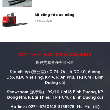
Bộ công tác xe nâng
26.01.2026
CTY TNHH THƯƠNG MẠI CAO HƯNG
高興貿易責任有限公司
Địa chỉ Vp (辦公室) : Ô 74-76 , lô DC 40, đường
D33, KDC Việt sing, KP 4, P. An Phú, TP.HCM ( Bình
Dương cũ)
Showroom (展示場) : 99/10 Đại lộ Bình Dương, KP
Đông Nhì, P. Lái Thiêu, TP HCM. ( Bình Dương cũ)
Hotline : 0274-3760618-3758978 Ms .Mai (韋)