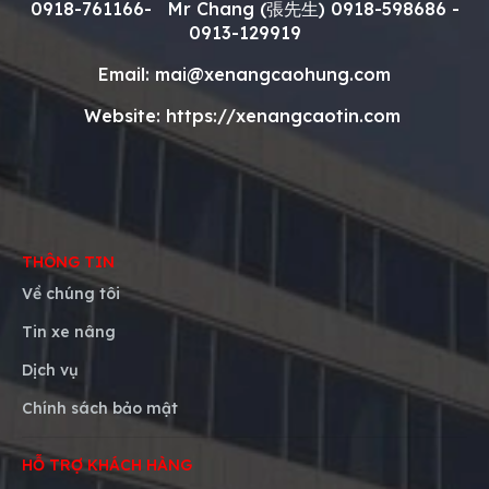
0918-761166- Mr Chang (
張先生
)
0918-598686 -
0913-129919
Email: mai@xenangcaohung.com
Website: https://xenangcaotin.com
THÔNG TIN
Về chúng tôi
Tin xe nâng
Dịch vụ
Chính sách bảo mật
HỖ TRỢ KHÁCH HÀNG