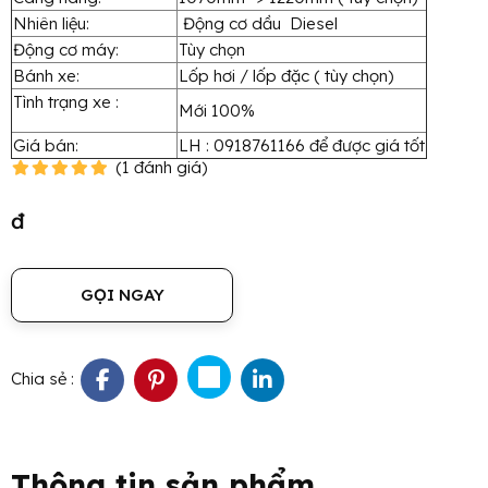
Nhiên liệu:
Động cơ dầu Diesel
Động cơ máy:
Tùy chọn
Bánh xe:
Lốp hơi / lốp đặc ( tùy chọn)
Tình trạng xe :
Mới 100%
Giá bán:
LH : 0918761166 để được giá tốt
(
1
đánh giá
)
đ
GỌI NGAY
Chia sẻ :
Thông tin sản phẩm