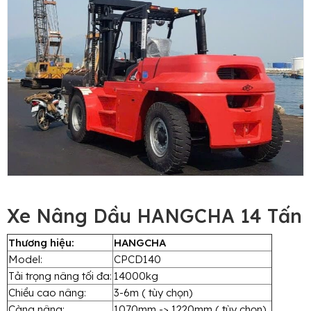
Xe Nâng Dầu HANGCHA 14 Tấn
Thương hiệu:
HANGCHA
Model:
CPCD140
Tải trọng nâng tối đa:
14000kg
Chiều cao nâng:
3-6m ( tùy chọn)
Càng nâng:
1070mm -> 1220mm ( tùy chọn)