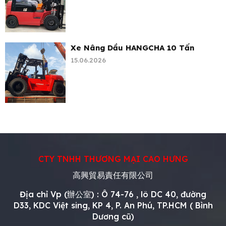
Xe Nâng Dầu HANGCHA 10 Tấn
15.06.2026
CTY TNHH THƯƠNG MẠI CAO HƯNG
高興貿易責任有限公司
Địa chỉ Vp (辦公室) : Ô 74-76 , lô DC 40, đường
D33, KDC Việt sing, KP 4, P. An Phú, TP.HCM ( Bình
Dương cũ)