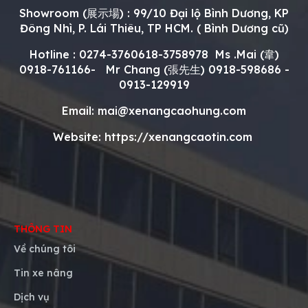
Showroom (展示場) : 99/10 Đại lộ Bình Dương, KP
Đông Nhì, P. Lái Thiêu, TP HCM. ( Bình Dương cũ)
Hotline : 0274-3760618-3758978 Ms .Mai (韋)
0918-761166- Mr Chang (
張先生
)
0918-598686 -
0913-129919
Email: mai@xenangcaohung.com
Website: https://xenangcaotin.com
THÔNG TIN
Về chúng tôi
Tin xe nâng
Dịch vụ