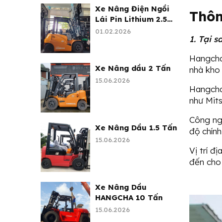
Xe Nâng Điện Ngồi
Thôn
Lái Pin Lithium 2.5
Tấn
01.02.2026
1. Tại 
Hangcha 
Xe Nâng dầu 2 Tấn
nhà kho 
15.06.2026
Hangcha 
như Mits
Công ngh
Xe Nâng Dầu 1.5 Tấn
độ chính
15.06.2026
Vị trí đ
đến cho 
Xe Nâng Dầu
HANGCHA 10 Tấn
15.06.2026