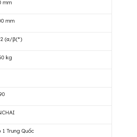
0 mm
00 mm
2 (α/β(°)
50 kg
90
NCHAI
 1 Trung Quốc