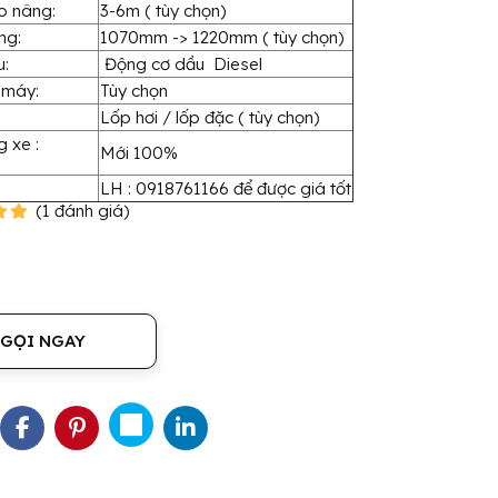
o nâng:
3-6m ( tùy chọn)
ng:
1070mm -> 1220mm ( tùy chọn)
u:
Động cơ dầu Diesel
 máy:
Tùy chọn
Lốp hơi / lốp đặc ( tùy chọn)
g xe :
Mới 100%
LH : 0918761166 để được giá tốt
(
1
đánh giá
)
GỌI NGAY