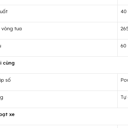
uất
40
 vòng tua
26
u
60 l
i cùng
ộp số
Po
ng
Tự
oạt xe