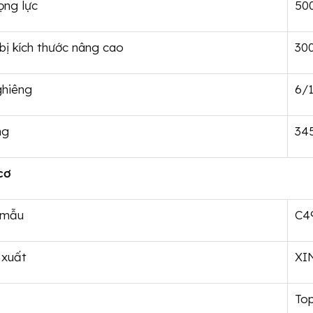
ọng lực
50
bị kích thước nâng cao
30
ghiêng
6/1
ng
34
cơ
 mẫu
C4
 xuất
XI
Top