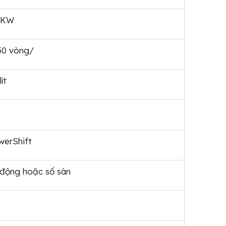
 KW
50 vòng/
ít
werShift
 động hoặc số sàn