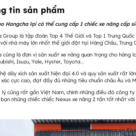
g tin sản phẩm
sao Hangcha lại có thể cung cấp 1 chiếc xe nâng cấp si
Group là tập đoàn Top 4 Thế Giới và Top 1 Trung Quốc v
với nhà máy lớn nhất thế giới đặt tại Hàng Châu, Trung
cũng là đơn vị sản xuất xe nâng quan trọng cho hàng loạ
ubishi, Isuzu, Yale, Hyster, Toyota…
ệ dây xích sản xuất hiện đại 4.0 và quy sản xuất rất l
 xác cực cao, đạt đầy đủ những tiêu chuẩn châu Âu và Mỹ
ịa lý cũng rất gần Việt Nam, chính những điều đó công ty
bạn những chiếc chiếc Nexus xe nâng 2 tấn tốt nhất với