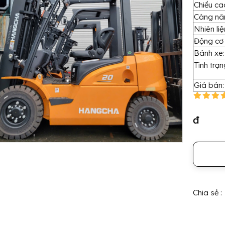
Chiều ca
Càng nâ
Nhiên liệ
Động cơ
Bánh xe:
Tình trạn
Giá bán:
đ
Chia sẻ :