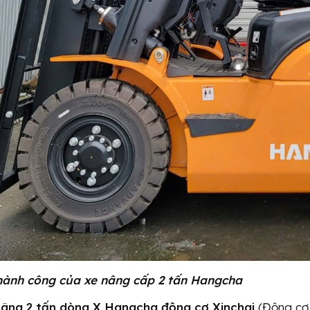
thành công của xe nâng cấp 2 tấn Hangcha
nâng 2 tấn dòng X Hangcha động cơ Xinchai
(Động cơ 