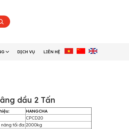
NG
DỊCH VỤ
LIÊN HỆ
âng dầu 2 Tấn
hiệu:
HANGCHA
CPCD20
 nâng tối đa:
2000kg