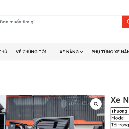
CHỦ
VỀ CHÚNG TÔI
XE NÂNG
PHỤ TÙNG XE NÂ
Xe N
Thương 
Model:
Tải trọng