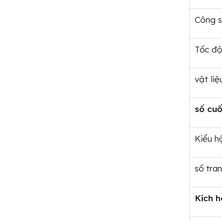
Công s
Tốc độ
vật liệ
số cuố
Kiểu h
số tra
Kích h