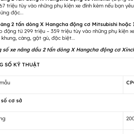
267 triệu tùy vào những phụ kiện xe đính kèm nếu bạn yêu 
cứng đặc…
nâng 2 tấn dòng X Hangcha động cơ Mitsubishi hoặc 
 động từ 299 triệu – 359 triệu tùy vào những phụ kiện 
, khung, càng, gật gù, đặc biệt…
g số xe nâng dầu 2 tấn dòng X Hangcha động cơ Xinc
G SỐ KỸ THUẬT
 mẫu
CP
 số cơ sở
ọng
20