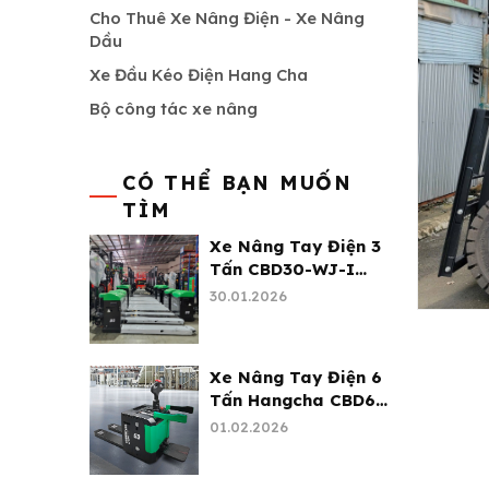
Cho Thuê Xe Nâng Điện - Xe Nâng
Dầu
Xe Đầu Kéo Điện Hang Cha
Bộ công tác xe nâng
CÓ THỂ BẠN MUỐN
TÌM
Xe Nâng Tay Điện 3
Tấn CBD30-WJ-I
Hangcha
30.01.2026
Xe Nâng Tay Điện 6
Tấn Hangcha CBD60-
AC2S-I
01.02.2026