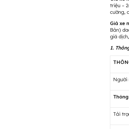
triệu – 
cường, 
Giá xe 
Bản) dao
giá dịch
1. Thôn
THÔN
Người
Thông
Tải tr