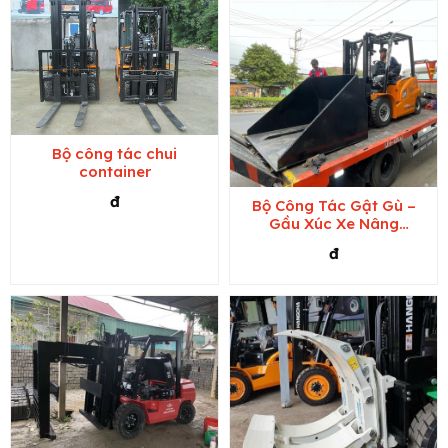
Bộ công tác chui
container
đ
Bộ Công Tác Gật Gù –
Gầu Xúc Xe Nâng
Hangcha
đ