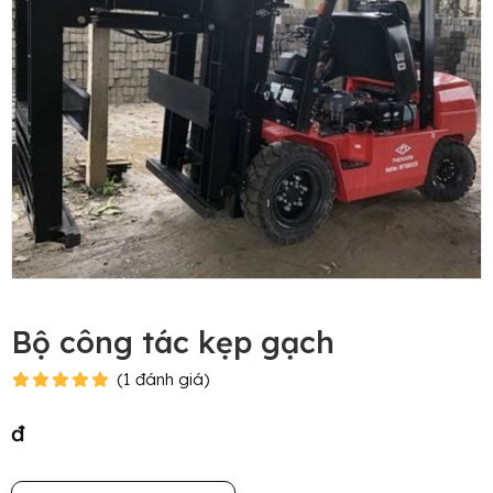
Bộ công tác kẹp gạch
(
1
đánh giá
)
đ