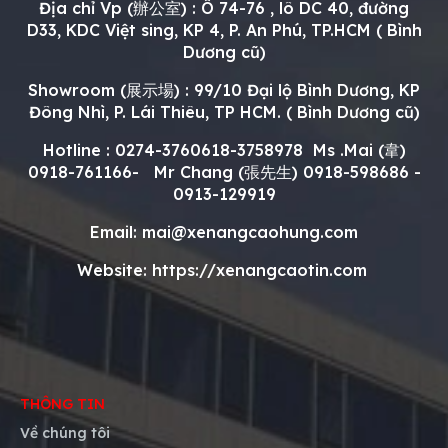
Địa chỉ Vp (辦公室) : Ô 74-76 , lô DC 40, đường
D33, KDC Việt sing, KP 4, P. An Phú, TP.HCM ( Bình
Dương cũ)
Showroom (展示場) : 99/10 Đại lộ Bình Dương, KP
Đông Nhì, P. Lái Thiêu, TP HCM. ( Bình Dương cũ)
Hotline : 0274-3760618-3758978 Ms .Mai (韋)
0918-761166- Mr Chang (
張先生
)
0918-598686 -
0913-129919
Email: mai@xenangcaohung.com
Website: https://xenangcaotin.com
THÔNG TIN
Về chúng tôi